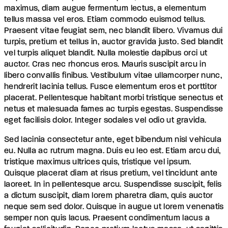
maximus, diam augue fermentum lectus, a elementum
tellus massa vel eros. Etiam commodo euismod tellus.
Praesent vitae feugiat sem, nec blandit libero. Vivamus dui
turpis, pretium et tellus in, auctor gravida justo. Sed blandit
vel turpis aliquet blandit. Nulla molestie dapibus orci ut
auctor. Cras nec rhoncus eros. Mauris suscipit arcu in
libero convallis finibus. Vestibulum vitae ullamcorper nunc,
hendrerit lacinia tellus. Fusce elementum eros et porttitor
placerat. Pellentesque habitant morbi tristique senectus et
netus et malesuada fames ac turpis egestas. Suspendisse
eget facilisis dolor. Integer sodales vel odio ut gravida.
Sed lacinia consectetur ante, eget bibendum nisl vehicula
eu. Nulla ac rutrum magna. Duis eu leo est. Etiam arcu dui,
tristique maximus ultrices quis, tristique vel ipsum.
Quisque placerat diam at risus pretium, vel tincidunt ante
laoreet. In in pellentesque arcu. Suspendisse suscipit, felis
a dictum suscipit, diam lorem pharetra diam, quis auctor
neque sem sed dolor. Quisque in augue ut lorem venenatis
semper non quis lacus. Praesent condimentum lacus a