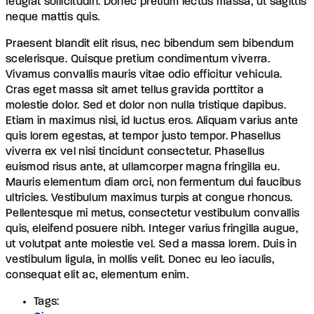
feugiat sollicitudin. Donec pretium lectus massa, ut sagittis
neque mattis quis.
Praesent blandit elit risus, nec bibendum sem bibendum
scelerisque. Quisque pretium condimentum viverra.
Vivamus convallis mauris vitae odio efficitur vehicula.
Cras eget massa sit amet tellus gravida porttitor a
molestie dolor. Sed et dolor non nulla tristique dapibus.
Etiam in maximus nisi, id luctus eros. Aliquam varius ante
quis lorem egestas, at tempor justo tempor. Phasellus
viverra ex vel nisi tincidunt consectetur. Phasellus
euismod risus ante, at ullamcorper magna fringilla eu.
Mauris elementum diam orci, non fermentum dui faucibus
ultricies. Vestibulum maximus turpis at congue rhoncus.
Pellentesque mi metus, consectetur vestibulum convallis
quis, eleifend posuere nibh. Integer varius fringilla augue,
ut volutpat ante molestie vel. Sed a massa lorem. Duis in
vestibulum ligula, in mollis velit. Donec eu leo iaculis,
consequat elit ac, elementum enim.
Tags: